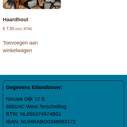
Haardhout
€
7,50
(incl. BTW)
Toevoegen aan
winkelwagen
Gegevens Eilandbouw:
Nieuwe Dijk 12 B
8881HC West-Terschelling
BTW:
NL855374974B01
IBAN:
NL94RABO0348063172