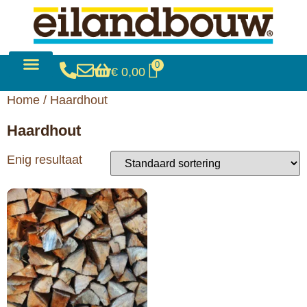
0
€
0,00
Bouwen & Verbouwen
Verkoop & Verhuur
Home
/ Haardhout
Haardhout
Enig resultaat