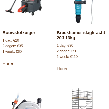
Bouwstofzuiger
Breekhamer slagkracht
20J 13kg
1 dag: €20
1 dag: €30
2 dagen: €35
2 dagen: €50
1 week: €60
1 week: €110
Huren
Huren