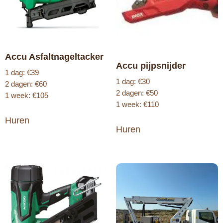
Accu Asfaltnageltacker
Accu pijpsnijder
1 dag: €39
1 dag: €30
2 dagen: €60
2 dagen: €50
1 week: €105
1 week: €110
Huren
Huren