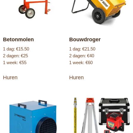
Betonmolen
Bouwdroger
1 dag: €15.50
1 dag: €21.50
2 dagen: €25
2 dagen: €40
1 week: €55
1 week: €60
Huren
Huren