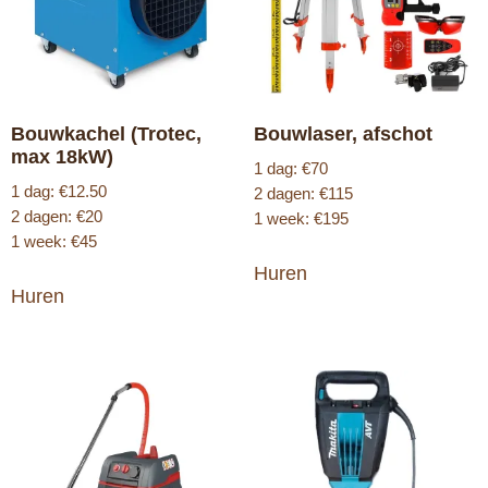
Bouwkachel (Trotec,
Bouwlaser, afschot
max 18kW)
1 dag: €70
1 dag: €12.50
2 dagen: €115
2 dagen: €20
1 week: €195
1 week: €45
Huren
Huren