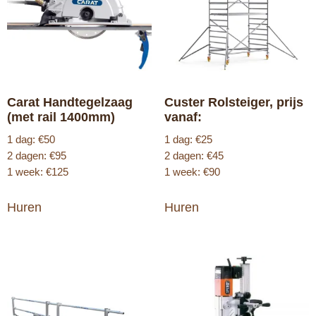
Carat Handtegelzaag
Custer Rolsteiger, prijs
(met rail 1400mm)
vanaf:
1 dag: €50
1 dag: €25
2 dagen: €95
2 dagen: €45
1 week: €125
1 week: €90
Huren
Huren