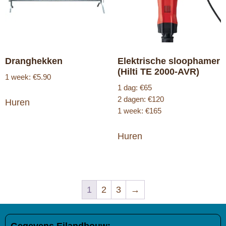
Dranghekken
Elektrische sloophamer
(Hilti TE 2000-AVR)
1 week: €5.90
1 dag: €65
2 dagen: €120
Huren
1 week: €165
Huren
1
2
3
→
Gegevens Eilandbouw: