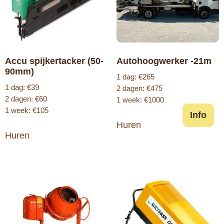
Accu spijkertacker (50-
Autohoogwerker -21m
90mm)
1 dag: €265
1 dag: €39
2 dagen: €475
2 dagen: €60
1 week: €1000
1 week: €105
Info
Huren
Huren